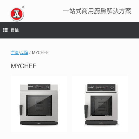
跳
到
一站式商用廚房解決方案
內
容
目錄
主頁
/
品牌
/ MYCHEF
MYCHEF