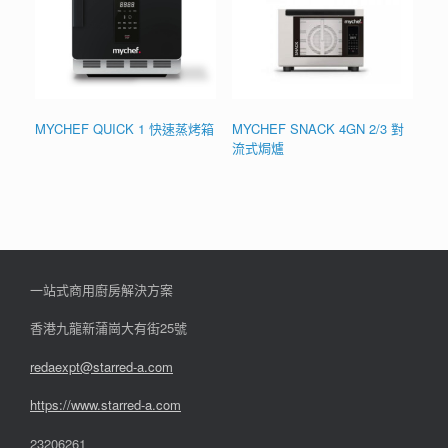
MYCHEF QUICK 1 快速蒸烤箱
MYCHEF SNACK 4GN 2/3 對
流式焗爐
一站式商用廚房解決方案
香港九龍新蒲崗大有街25號
redaexpt@starred-a.com
https://www.starred
-
a.com
23206261