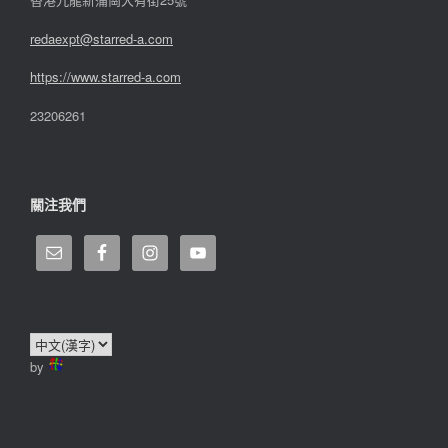
redaexpt@starred-a.com
https://www.starred
-
a.com
23206261
關注我們
by