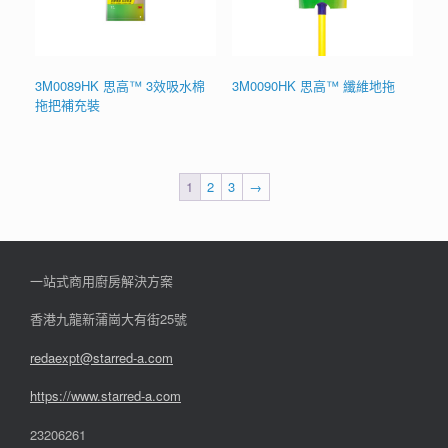
3M0089HK 思高™ 3效吸水棉
3M0090HK 思高™ 纖維地拖
拖把補充裝
1
2
3
→
一站式商用廚房解決方案
香港九龍新蒲崗大有街25號
redaexpt@starred-a.com
https://www.starred
-
a.com
23206261