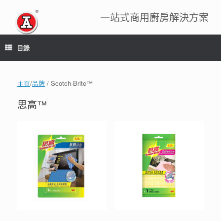
跳
到
一站式商用廚房解決方案
內
容
目錄
主頁
/
品牌
/ Scotch-Brite™
思高™