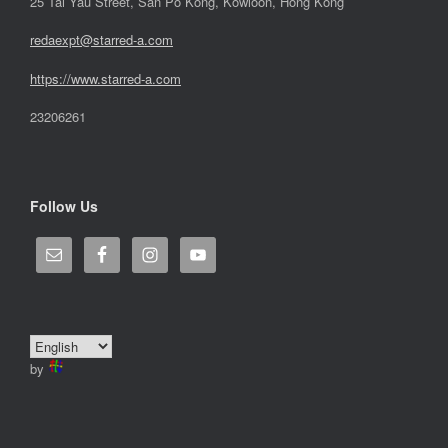
25 Tai Yau Street, San Po Kong, Kowloon, Hong Kong
redaexpt@starred-a.com
https://www.starred
-
a.com
23206261
Follow Us
by